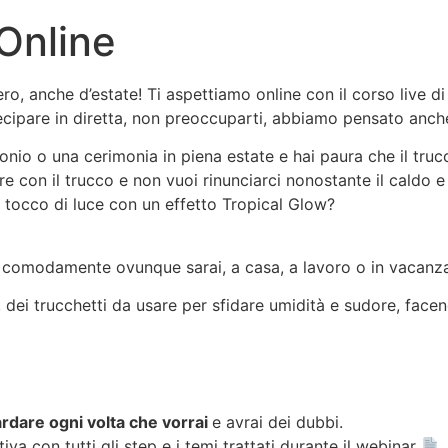
Online
ro, anche d’estate! Ti aspettiamo online con il corso live d
cipare in diretta, non preoccuparti, abbiamo pensato anche
o o una cerimonia in piena estate e hai paura che il trucc
e con il trucco e non vuoi rinunciarci nonostante il caldo e
 tocco di luce con un effetto Tropical Glow?
tta comodamente ovunque sarai, a casa, a lavoro o in vacan
i, dei trucchetti da usare per sfidare umidità e sudore, face
rdare ogni volta che vorrai
e avrai dei dubbi.
iva con tutti gli step e i temi trattati durante il webinar